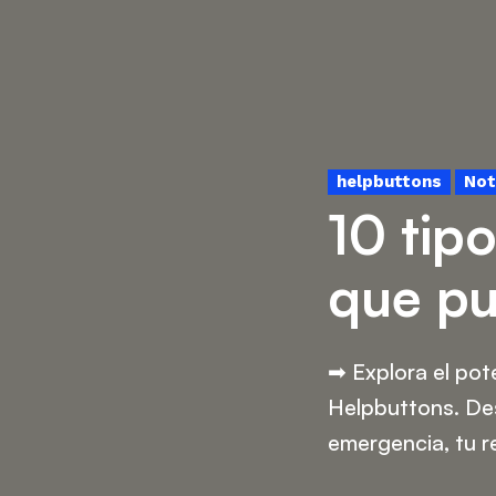
helpbuttons
Not
10 tip
que pu
➡︎ Explora el po
Helpbuttons. De
emergencia, tu 