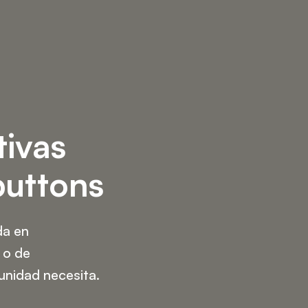
tivas
buttons
da en
 o de
unidad necesita.