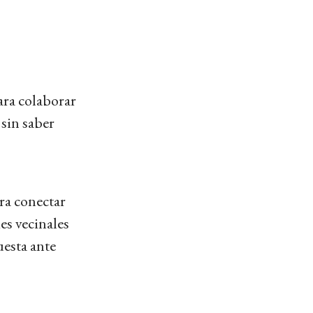
ra colaborar
 sin saber
ra conectar
des vecinales
uesta ante