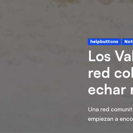
helpbuttons
Not
Los Va
red co
echar 
Una red comunita
empiezan a encont