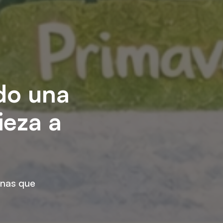
ndo una
ieza a
onas que