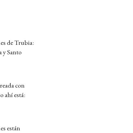
les de Trubia:
a y Santo
creada con
 ahí está:
es están