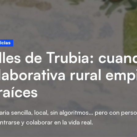
icias
lles de Trubia: cua
laborativa rural emp
raíces
ria sencilla, local, sin algoritmos… pero con pers
rarse y colaborar en la vida real.