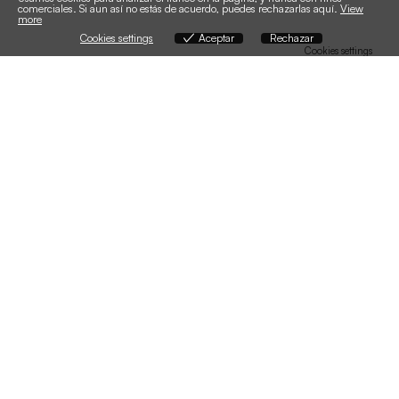
comerciales. Si aun así no estás de acuerdo, puedes rechazarlas aquí.
View
more
Cookies settings
Aceptar
Rechazar
Cookies settings
Email
X
WhatsApp
Telegram
LinkedIn
Mastodon
Compartir
Últimos artículos publicados